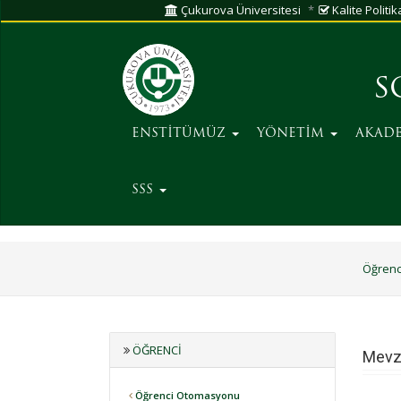
Çukurova Üniversitesi
Kalite Politik
S
ENSTİTÜMÜZ
YÖNETİM
AKAD
SSS
Öğrenc
ÖĞRENCI
Mevz
Öğrenci Otomasyonu