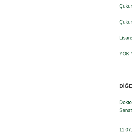
Çukur
Çukur
Lisan
YÖK Y
DİĞ
Dokto
Senat
11.07.