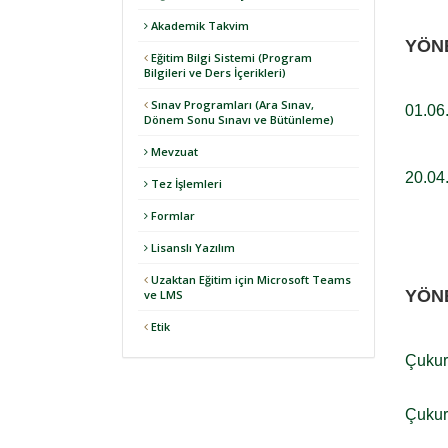
Akademik Takvim
YÖN
Eğitim Bilgi Sistemi (Program
Bilgileri ve Ders İçerikleri)
Sınav Programları (Ara Sınav,
01.06
Dönem Sonu Sınavı ve Bütünleme)
Mevzuat
20.04
Tez İşlemleri
Formlar
Lisanslı Yazılım
Uzaktan Eğitim için Microsoft Teams
YÖN
ve LMS
Etik
Çukuro
Çukur