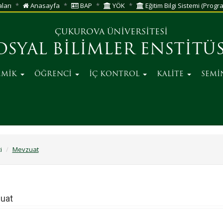
aları
Anasayfa
BAP
YÖK
Eğitim Bilgi Sistemi (Progra
ÇUKUROVA ÜNİVERSİTESİ
OSYAL BİLİMLER ENSTİTÜ
EMİK
ÖĞRENCİ
İÇ KONTROL
KALİTE
SEMİ
i
Mevzuat
uat